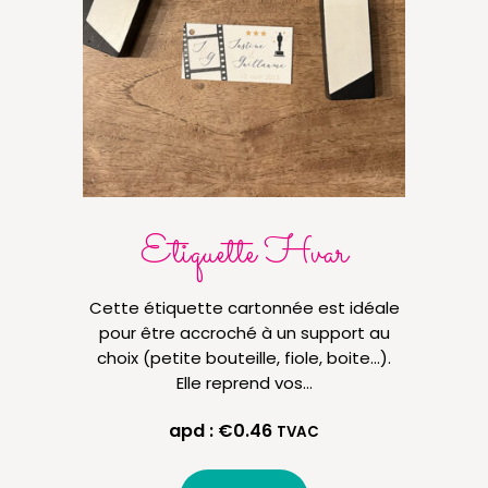
Etiquette Hvar
No
Cette étiquette cartonnée est idéale
Nom
pour être accroché à un support au
table
choix (petite bouteille, fiole, boite…).
deux 
Elle reprend vos…
apd :
€
0.46
TVAC