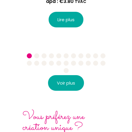
apd :
€
3.80
TVAC
Lire plus
Voir plus
Vous préférez une
création unique ?