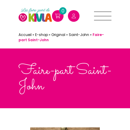
0
Accueil
»
E-shop
»
Original
»
Saint-John
»
Faire-
part Saint-John
Faire-part Saint-
John