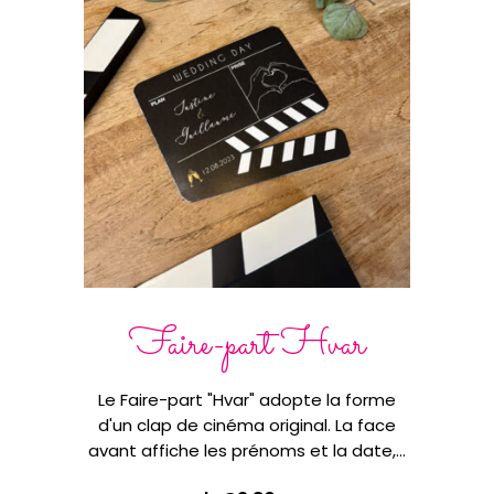
Faire-part Hvar
F
Le Faire-part "Hvar" adopte la forme
Le Fa
d'un clap de cinéma original. La face
est u
avant affiche les prénoms et la date,…
e