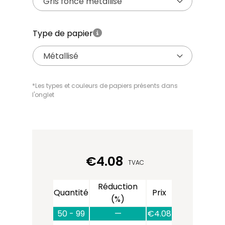
Gris foncé métallisé
Type de papier
Métallisé
*Les types et couleurs de papiers présents dans
l'onglet
€
4.08
TVAC
Réduction
Quantité
Prix
(%)
50 - 99
—
€
4.08