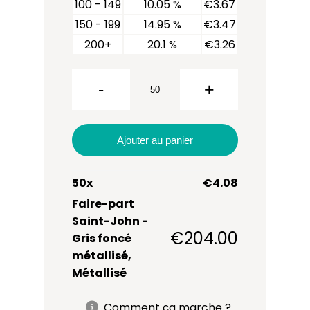
100 - 149
10.05 %
€
3.67
150 - 199
14.95 %
€
3.47
quantité
de
200+
20.1 %
€
3.26
Faire-
part
-
+
Saint-
John
Ajouter au panier
50
x
€
4.08
Faire-part
Saint-John -
€
204.00
Gris foncé
métallisé,
Métallisé
Comment ça marche ?