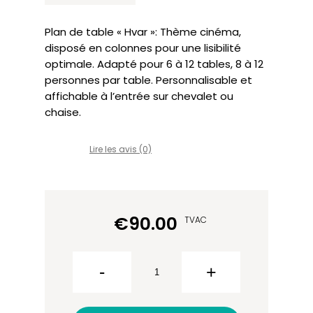
Plan de table « Hvar »: Thème cinéma,
disposé en colonnes pour une lisibilité
optimale. Adapté pour 6 à 12 tables, 8 à 12
personnes par table. Personnalisable et
affichable à l’entrée sur chevalet ou
chaise.
Lire les avis (0)
€
90.00
TVAC
quantité
de Plan
de table
-
+
panneau