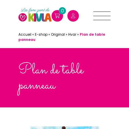
0
Accueil
»
E-shop
»
Original
»
Hvar
»
Plan de table
panneau
Plan de table
panneau