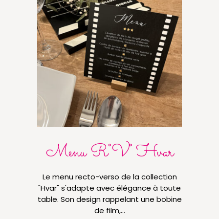
Menu R°V° Hvar
Le menu recto-verso de la collection
Cette
"Hvar" s'adapte avec élégance à toute
pour
table. Son design rappelant une bobine
choi
de film,…