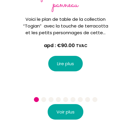
panneau
Vous 
tout 
Voici le plan de table de la collection
ut
“Togian” avec la touche de terracotta
et les petits personnages de cette…
apd :
€
90.00
TVAC
Lire plus
Voir plus