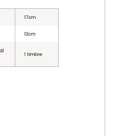
17cm
12cm
al
1 timbre