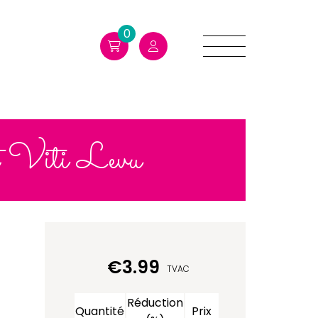
0
t Viti Levu
€
3.99
TVAC
Réduction
Quantité
Prix