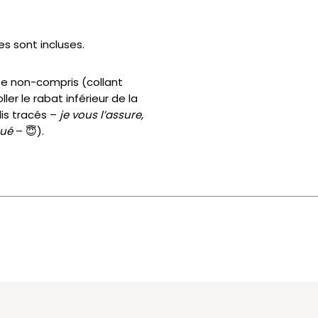
es sont incluses.
e non-compris (collant
ler le rabat inférieur de la
lis tracés –
je vous l’assure,
qué
–
😇
).