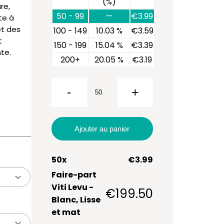
(%)
re,
50 - 99
—
€
3.99
te à
et des
100 - 149
10.03 %
€
3.59
t
150 - 199
15.04 %
€
3.39
quantité
te.
200+
20.05 %
€
3.19
de
Faire-
part Viti
-
+
Levu
Ajouter au panier
50
x
€
3.99
Faire-part
Viti Levu -
€
199.50
Blanc, Lisse
et mat