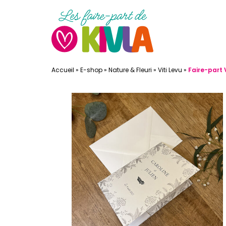
Accueil
»
E-shop
»
Nature & Fleuri
»
Viti Levu
»
Faire-part V