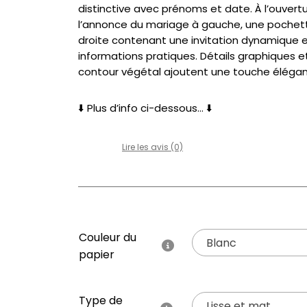
distinctive avec prénoms et date. À l’ouvertu
l’annonce du mariage à gauche, une pochet
droite contenant une invitation dynamique 
informations pratiques. Détails graphiques e
contour végétal ajoutent une touche élégan
⬇️ Plus d’info ci-dessous… ⬇️
Lire les avis (0)
Couleur du
Blanc
papier
Type de
Lisse et mat