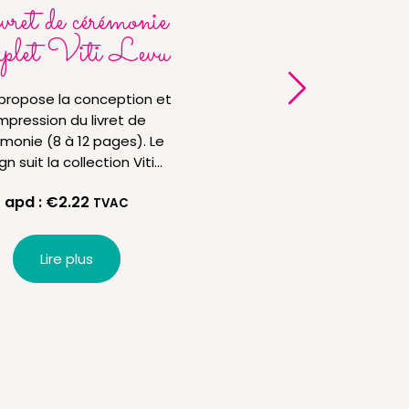
ret de cérémonie
Marque-pla
plet Viti Levu
chevalet Viti
à propose la conception et
Le marque-place, sous
impression du livret de
de chevalet plié en 2, re
monie (8 à 12 pages). Le
même ligne graphique 
gn suit la collection Viti…
autres impressions d
apd :
€
2.22
apd :
€
0.72
TVAC
TVA
Lire plus
Lire plus