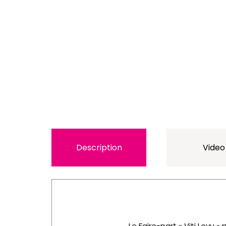
Description
Video
Le Faire-part « Viti Levu 