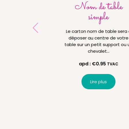
Nom de table
simple
Le carton nom de table sera 
déposer au centre de votre
table sur un petit support ou 
chevalet…
apd :
€
0.95
TVAC
Lire plus