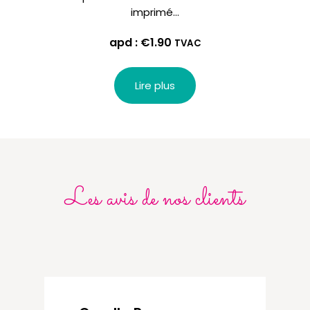
imprimé…
apd :
€
1.90
TVAC
Lire plus
Les avis de nos clients