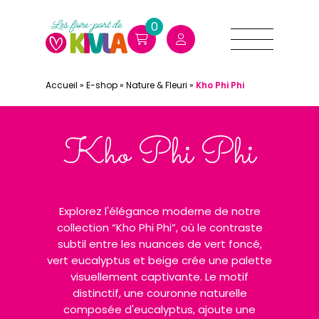
0
Accueil
»
E-shop
»
Nature & Fleuri
»
Kho Phi Phi
Kho Phi Phi
Explorez l'élégance moderne de notre
collection “Kho Phi Phi”, où le contraste
subtil entre les nuances de vert foncé,
vert eucalyptus et beige crée une palette
visuellement captivante. Le motif
distinctif, une couronne naturelle
composée d'eucalyptus, ajoute une