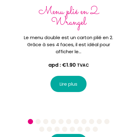
Menu plié en 2
Wrangel
Le menu double est un carton plié en 2.
Le me
Grâce à ses 4 faces, il est idéal pour
affich
afficher le…
d'u
apd :
€
1.90
TVAC
Lire plus