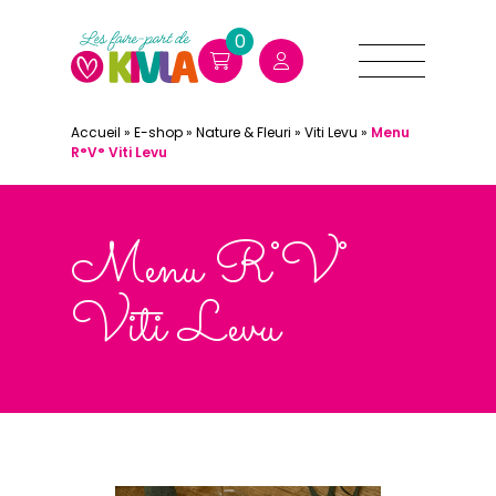
0
Accueil
»
E-shop
»
Nature & Fleuri
»
Viti Levu
»
Menu
R°V° Viti Levu
Menu R°V°
Viti Levu