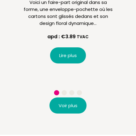
Voici un faire-part original dans sa
Vous 
forme, une enveloppe-pochette où les
tout 
cartons sont glissés dedans et son
ut
design floral dynamique…
apd :
€
3.89
TVAC
Lire plus
Voir plus