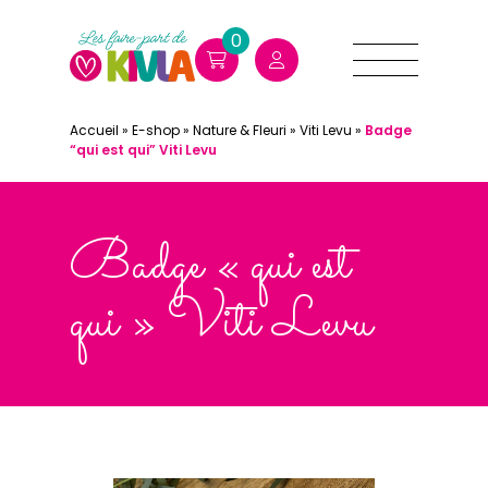
0
Accueil
»
E-shop
»
Nature & Fleuri
»
Viti Levu
»
Badge
“qui est qui” Viti Levu
Badge « qui est
qui » Viti Levu