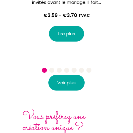
invités avant le mariage. Il fait…
"
€
2.59
-
€
3.70
TVAC
Lire plus
Voir plus
Vous préférez une
création unique ?