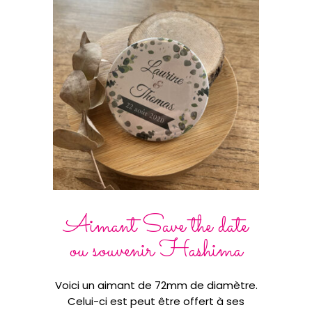
Aimant Save the date
B
ou souvenir Hashima
Voici un aimant de 72mm de diamètre.
Une 
Celui-ci est peut être offert à ses
mari