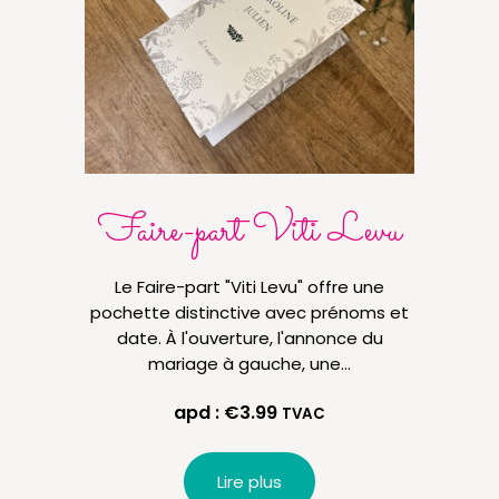
Faire-part Viti Levu
Le Faire-part "Viti Levu" offre une
pochette distinctive avec prénoms et
Possi
date. À l'ouverture, l'annonce du
livre
mariage à gauche, une…
autr
apd :
€
3.99
TVAC
Lire plus