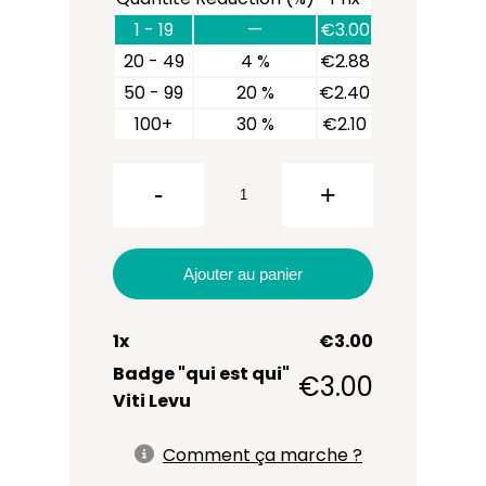
1 - 19
—
€
3.00
20 - 49
4 %
€
2.88
50 - 99
20 %
€
2.40
quantité
de
100+
30 %
€
2.10
Badge
"qui est
-
+
qui" Viti
Levu
Ajouter au panier
1
x
€
3.00
Badge "qui est qui"
€
3.00
Viti Levu
Comment ça marche ?