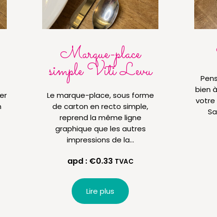
Marque-place
simple Viti Levu
Pens
bien à
er
Le marque-place, sous forme
votre
n
de carton en recto simple,
Sa
reprend la même ligne
graphique que les autres
impressions de la…
apd :
€
0.33
TVAC
Lire plus