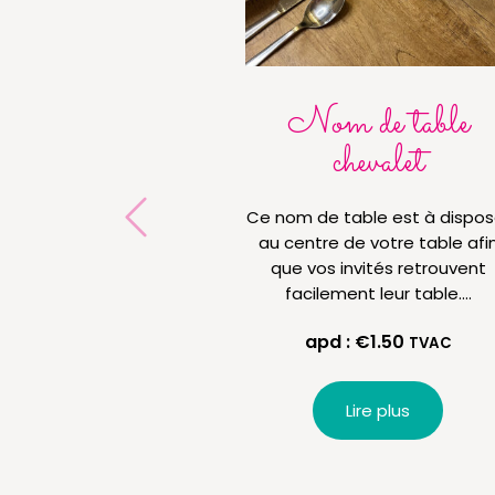
Nom de table
chevalet
Ce nom de table est à dispos
au centre de votre table afi
que vos invités retrouvent
facilement leur table.…
apd :
€
1.50
TVAC
Lire plus