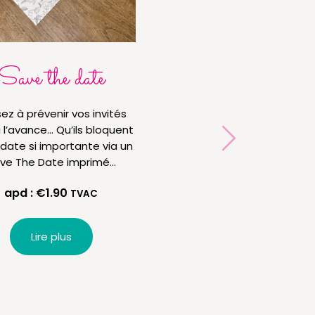
Save the date
Merci bande
photos
ez à prévenir vos invités
 l’avance… Qu’ils bloquent
Élégant remerciement 
 date si importante via un
verso mariage avec 
ve The Date imprimé…
végétal. À l'avant, b
photo Polaroïd (3 ph
apd :
€
1.90
TVAC
maintenu par 2 enc
arrondies. Au…
Lire plus
apd :
€
2.55
TVA
Lire plus