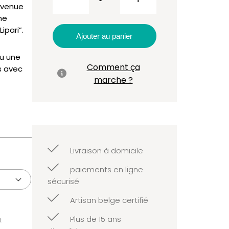
bienvenue
envenue
Lipari
me
ipari”.
Ajouter au panier
ou une
Comment ça
us avec
marche ?
Livraison à domicile
paiements en ligne
sécurisé
Artisan belge certifié
Plus de 15 ans
t