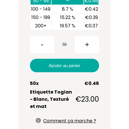
50 - 99
—
€
0.46
100 - 149
8.7 %
€
0.42
150 - 199
15.22 %
€
0.39
quantité
200+
19.57 %
€
0.37
de
Etiquette
-
+
Togian
Ajouter au panier
50
x
€
0.46
Etiquette Togian
€
23.00
- Blanc, Texturé
et mat
Comment ça marche ?