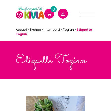
0
Accueil
»
E-shop
»
Intemporel
»
Togian
»
Etiquette
Togian
Etiquette Togian