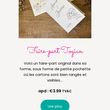
Faire-part Togian
Voici un faire-part original dans sa
Voi
forme, sous forme de petite pochette
où les cartons sont bien rangés et
ac
visibles.…
apd :
€
3.99
TVAC
Lire plus