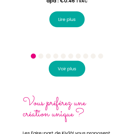
apd :
€
0.46
TVAC
Lire plus
Voir plus
Vous préférez une
création unique ?
Les Faire-part de Kiv’là! vous proposent