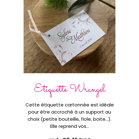
Etiquette Wrangel
E
Cette étiquette cartonnée est idéale
Cette
pour être accroché à un support au
pour
choix (petite bouteille, fiole, boite…).
choi
Elle reprend vos…