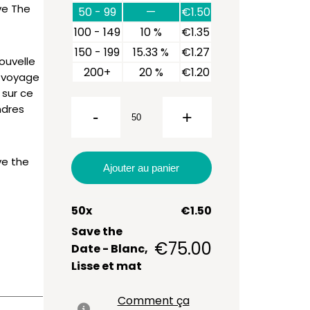
ve The
50 - 99
—
€
1.50
100 - 149
10 %
€
1.35
150 - 199
15.33 %
€
1.27
ouvelle
quantité
200+
20 %
€
1.20
u voyage
de Save
 sur ce
the
ndres
-
+
Date
ve the
Ajouter au panier
50
x
€
1.50
Save the
€
75.00
Date - Blanc,
Lisse et mat
Comment ça