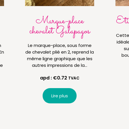
Marque-place
Eti
chevalet Galapagos
Cette
idéal
n
Le marque-place, sous forme
su
En
de chevalet plié en 2, reprend la
bout
même ligne graphique que les
ce
autres impressions de la…
apd :
€
0.72
TVAC
Lire plus