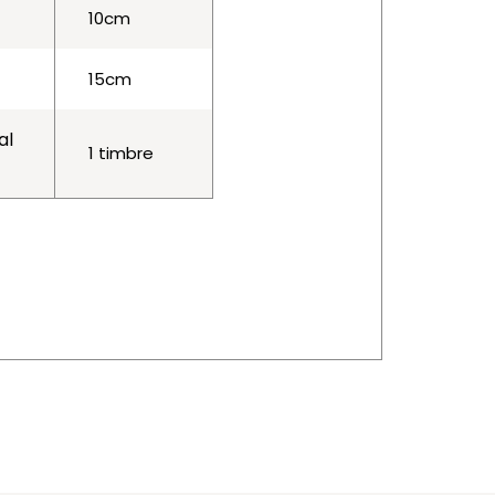
10cm
15cm
al
1 timbre