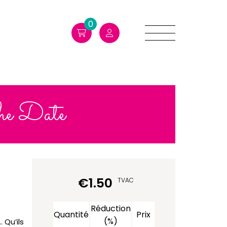
0
he Date
€
1.50
TVAC
Réduction
Quantité
Prix
(%)
 Qu’ils