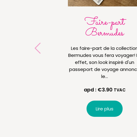
Faire-part
Bermudes
Les faire-part de la collectio
Bermudes vous fera voyager! 
effet, son look inspiré d'un
passeport de voyage annon
le…
apd :
€
3.90
TVAC
Lire plus