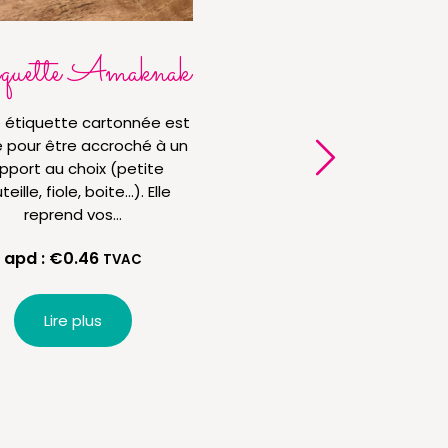
quette Amaknak
Etiquette Ber
 étiquette cartonnée est
Cette étiquette carton
e pour être accroché à un
idéale pour être accroc
pport au choix (petite
support au choix (pe
eille, fiole, boite…). Elle
bouteille, fiole, boite…)
reprend vos…
reprend vos…
apd :
€
0.46
apd :
€
0.46
TVAC
TVA
Lire plus
Lire plus