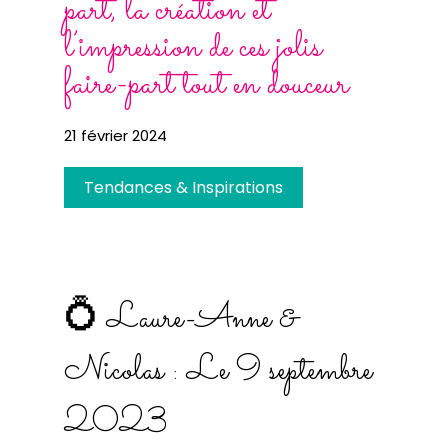
part, la création et
l’impression de ces jolis
faire-part tout en douceur
21 février 2024
Tendances & Inspirations
💍 Laure-Anne &
Nicolas : Le 9 septembre
2023