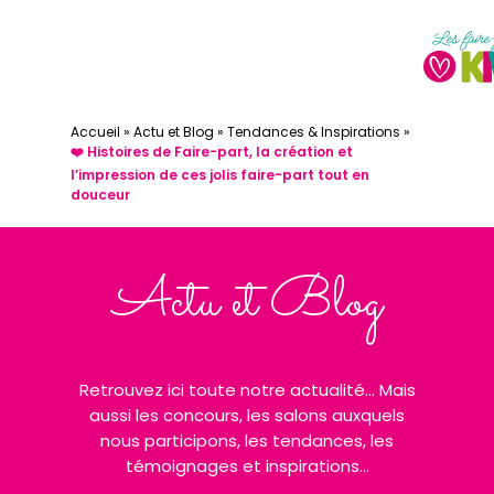
Accueil
»
Actu et Blog
»
Tendances & Inspirations
»
❤️ Histoires de Faire-part, la création et
l’impression de ces jolis faire-part tout en
douceur
Actu et Blog
Retrouvez ici toute notre actualité... Mais
aussi les concours, les salons auxquels
nous participons, les tendances, les
témoignages et inspirations...