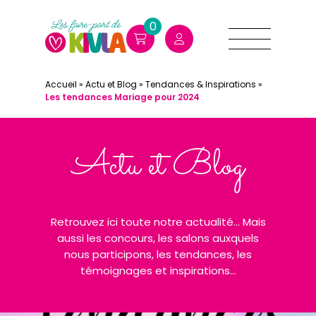
0
Accueil
»
Actu et Blog
»
Tendances & Inspirations
»
Les tendances Mariage pour 2024
Actu et Blog
Retrouvez ici toute notre actualité... Mais
aussi les concours, les salons auxquels
nous participons, les tendances, les
témoignages et inspirations...